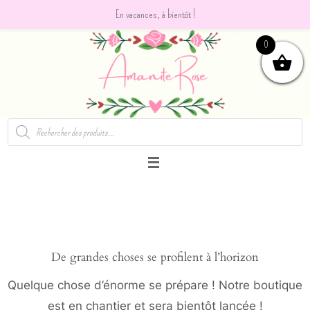
En vacances, à bientôt !
Passer
0
vers
le
contenu
Recherche
de
produits
De grandes choses se profilent à l’horizon
Quelque chose d’énorme se prépare ! Notre boutique
est en chantier et sera bientôt lancée !