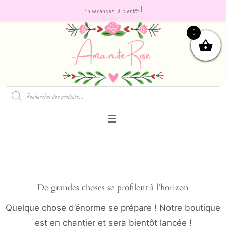
En vacances, à bientôt !
Passer
0
vers
le
contenu
Recherche
de
produits
De grandes choses se profilent à l’horizon
Quelque chose d’énorme se prépare ! Notre boutique
est en chantier et sera bientôt lancée !