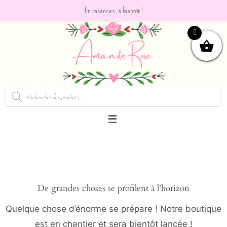
En vacances, à bientôt !
Passer
0
vers
le
contenu
Recherche
de
produits
De grandes choses se profilent à l’horizon
Quelque chose d’énorme se prépare ! Notre boutique
est en chantier et sera bientôt lancée !