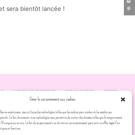
t sera bientôt lancée !
UE
LA PANOPLIE DU PETIT ÉCOLIER
FOIRE AUX QUESTIONS
CONTACT
Gérer le consentement aux cookies
lleures expériences, nous utilisons des technologies telles que les cookies pour stocker et/ou accéder aux
ppareils. Le fait de consentir à ces technologies nous permettra de traiter des données telles que le comportement
s ID uniques sur ce site. Le fait de ne pas consentir ou de retirer son consentement peut avoir un effet négatif sur
stiques et fonctions.