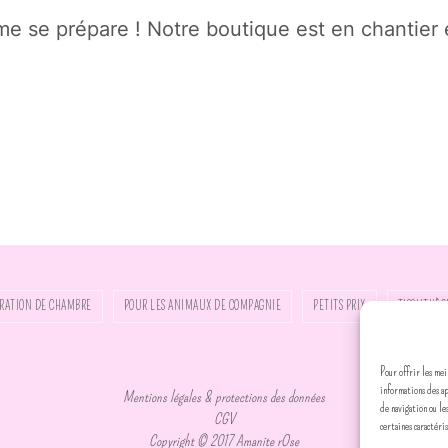
 se prépare ! Notre boutique est en chantier e
RATION DE CHAMBRE
POUR LES ANIMAUX DE COMPAGNIE
PETITS PRIX
TISSUTHÈQ
Pour offrir les mei
informations des a
Mentions légales & protections des données
de navigation ou le
CGV
certaines caractéri
Copyright © 2017 Amanite rOse