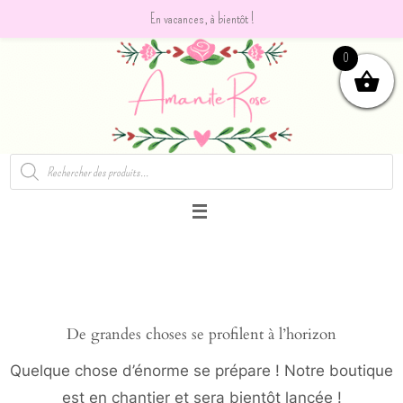
En vacances, à bientôt !
Passer
0
vers
le
contenu
Recherche
de
produits
De grandes choses se profilent à l’horizon
Quelque chose d’énorme se prépare ! Notre boutique
est en chantier et sera bientôt lancée !