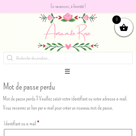
En vacances, à bientôt !
Passer
0
vers
le
contenu
Recherche
de
produits
Mot de passe perdu
Mot de passe perdu ? Veuillez saisir votre identifiant ou votre adresse e-mail.
Vous recevrez un lien par e-mail pour créer un nouveau mot de passe.
Obligatoire
Identifiant ou e-mail
*