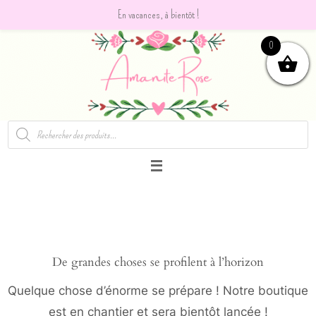
En vacances, à bientôt !
Passer
0
vers
le
contenu
Recherche
de
produits
De grandes choses se profilent à l’horizon
Quelque chose d’énorme se prépare ! Notre boutique
est en chantier et sera bientôt lancée !