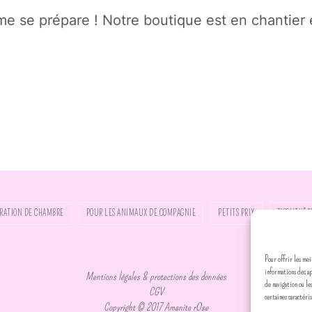
 se prépare ! Notre boutique est en chantier e
RATION DE CHAMBRE
POUR LES ANIMAUX DE COMPAGNIE
PETITS PRIX
TISSUTHÈQ
Pour offrir les mei
informations des a
Mentions légales & protections des données
de navigation ou le
CGV
certaines caractéri
Copyright © 2017 Amanite rOse