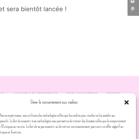
t sera bientôt lancée !
UE
LA PANOPLIE DU PETIT ÉCOLIER
FOIRE AUX QUESTIONS
CONTACT
Gérer le consentement aux cookies
lleures expériences, nous utilisons des technologies telles que les cookies pour stocker et/ou accéder aux
ppareils. Le fait de consentir à ces technologies nous permettra de traiter des données telles que le comportement
s ID uniques sur ce site. Le fait de ne pas consentir ou de retirer son consentement peut avoir un effet négatif sur
stiques et fonctions.