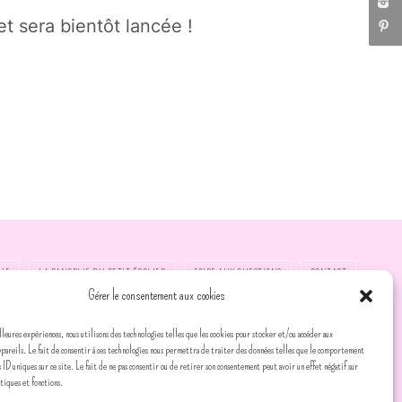
t sera bientôt lancée !
UE
LA PANOPLIE DU PETIT ÉCOLIER
FOIRE AUX QUESTIONS
CONTACT
Gérer le consentement aux cookies
lleures expériences, nous utilisons des technologies telles que les cookies pour stocker et/ou accéder aux
ppareils. Le fait de consentir à ces technologies nous permettra de traiter des données telles que le comportement
s ID uniques sur ce site. Le fait de ne pas consentir ou de retirer son consentement peut avoir un effet négatif sur
stiques et fonctions.