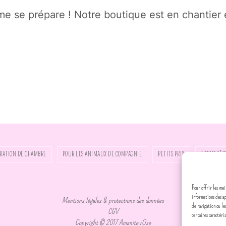
 se prépare ! Notre boutique est en chantier e
RATION DE CHAMBRE
POUR LES ANIMAUX DE COMPAGNIE
PETITS PRIX
TISSUTHÈQ
Pour offrir les mei
informations des a
Mentions légales & protections des données
de navigation ou le
CGV
certaines caractéri
Copyright © 2017 Amanite rOse