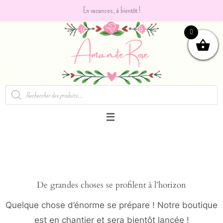
En vacances, à bientôt !
Passer
0
vers
le
contenu
Recherche
de
produits
De grandes choses se profilent à l’horizon
Quelque chose d’énorme se prépare ! Notre boutique
est en chantier et sera bientôt lancée !