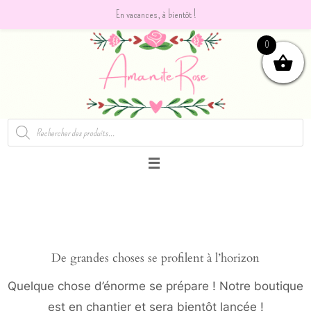
En vacances, à bientôt !
Passer
0
vers
le
contenu
Recherche
de
produits
De grandes choses se profilent à l’horizon
Quelque chose d’énorme se prépare ! Notre boutique
est en chantier et sera bientôt lancée !