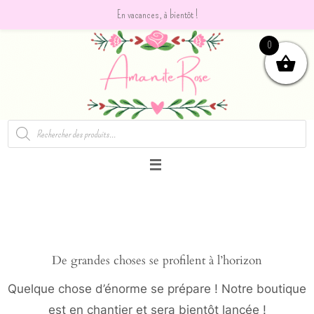
En vacances, à bientôt !
Passer
0
vers
le
contenu
Recherche
de
produits
De grandes choses se profilent à l’horizon
Quelque chose d’énorme se prépare ! Notre boutique
est en chantier et sera bientôt lancée !